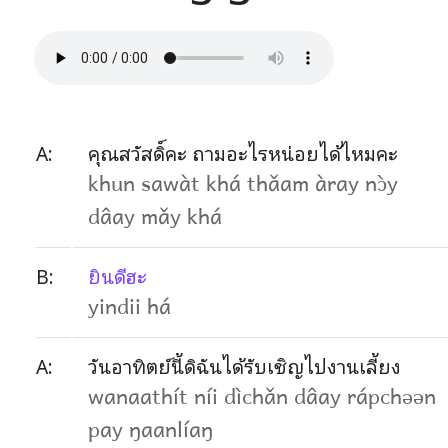
A:
คุณสวัสดิ์คะ ถามอะไรหน่อยได้ไหมคะ
khun sawàt khá thǎam àray nɔ̀y
dâay mǎy khá
B:
ยินดีฮะ
yindii há
A:
วันอาทิตย์นี้ดิฉันได้รับเชิญไปงานเลี้ยง
wanaathít níi dìchǎn dâay rápchəən
pay ŋaanlíaŋ