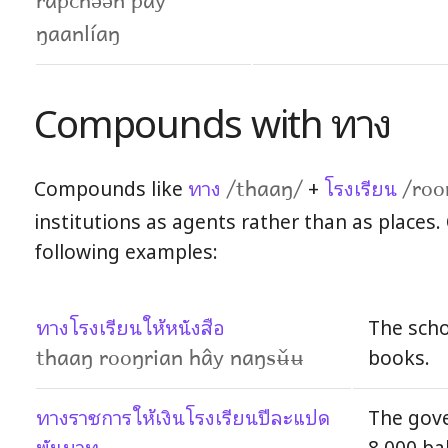
rápchəən pay
ŋaanlíaŋ
Compounds with ทาง
Compounds like
ทาง
+
โรงเรียน
/thaaŋ/
/roo
institutions as agents rather than as places
following examples:
ทางโรงเรียนให้หนังสือ
The sch
books.
thaaŋ rooŋrian hây naŋsʉ̌ʉ
ทางราชการให้เงินโรงเรียนปีละแปด
The gov
พันบาท
8,000 ba