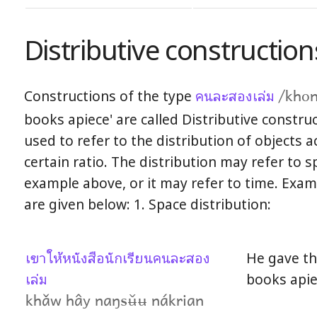
Distributive construction
Constructions of the type
คนละสองเล่ม
/khon
books apiece' are called Distributive constru
used to refer to the distribution of objects a
certain ratio. The distribution may refer to s
example above, or it may refer to time. Exam
are given below: 1. Space distribution:
เขาให้หนังสือนักเรียนคนละสอง
He gave th
เล่ม
books apie
khǎw hây naŋsʉ̌ʉ nákrian