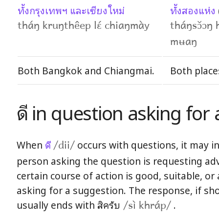
ทั้งกรุงเทพฯ และเชียงใหม่
ทั้งสองแห่ง
tháŋ kruŋthêep lɛ́ chiaŋmày
tháŋsɔ̌ɔŋ h
mʉaŋ
Both Bangkok and Chiangmai.
Both places
ดี in question asking for
When
ดี
occurs with questions, it may in
/dii/
person asking the question is requesting ad
certain course of action is good, suitable, or 
asking for a suggestion. The response, if sho
usually ends with
สิครับ
.
/sì khráp/