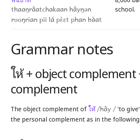
school.
thaaŋrâatchakaan hâyŋən
rooŋrian pii lá pɛ̀ɛt phan bàat
Grammar notes
ให้ + object complement 
complement
The object complement of
ให้
'to give
/hây /
the personal complement as in the following