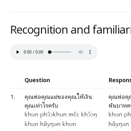
Recognition and familiari
Question
Respon
1.
คุณพ่อคุณแม่ของคุณให้เงิน
คุณพ่อคุ
คุณเท่าไรครับ
พันบาทค
khun phɔ̂ɔkhun mɛ̂ɛ khɔ̌ɔŋ
khun ph
khun hâyŋən khun
hâyŋən