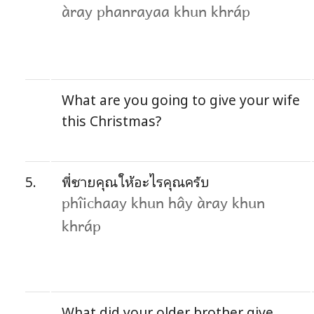
àray phanrayaa khun khráp
What are you going to give your wife
this Christmas?
5.
พี่ชายคุณให้อะไรคุณครับ
phîichaay khun hây àray khun
khráp
What did your older brother give