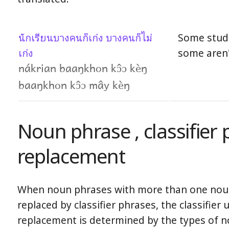
นักเรียนบางคนก็เก่ง บางคนก็ไม่
Some stud
เก่ง
some aren'
nákrian baaŋkhon kɔ̂ɔ kèŋ
baaŋkhon kɔ̂ɔ mây kèŋ
Noun phrase , classifier
replacement
When noun phrases with more than one nou
replaced by classifier phrases, the classifier 
replacement is determined by the types of n