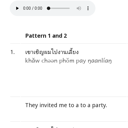
Pattern 1 and 2
1.
เขาเชิญผมไปงานเลี้ยง
khǎw chəən phǒm pay ŋaanlíaŋ
They invited me to a to a party.