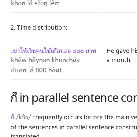
khon lá sɔ̌ɔŋ lêm
2. Time distribution:
เขาให้เงินคนใช้เดือนละ ๘๐๐ บาท
He gave hi
a month.
khǎw hâyŋən khoncháy
dʉan lá 800 bàat
ก็ in parallel sentence c
ก็
frequently occurs before the main ve
/kɔ̂ɔ/
of the sentences in parallel sentence construc
translated.