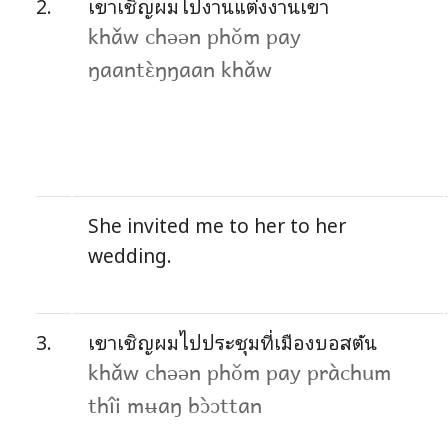
2.
เขาเชิญผมไปงานแต่งงานเขา
khǎw chəən phǒm pay
ŋaantɛ̀ŋŋaan khǎw
She invited me to her to her
wedding.
3.
เขาเชิญผมไปประชุมที่เมืองบอสตัน
khǎw chəən phǒm pay pràchum
thîi mʉaŋ bɔ̀ɔttan