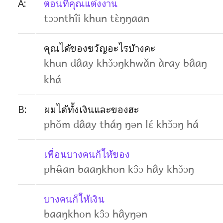
A:
ตอนที่คุณแต่งงาน
tɔɔnthîi khun tɛ̀ŋŋaan
คุณได้ของขวัญอะไรบ้างคะ
khun dâay khɔ̌ɔŋkhwǎn àray bâaŋ
khá
B:
ผมได้ทั้งเงินและของฮะ
phǒm dâay tháŋ ŋən lɛ́ khɔ̌ɔŋ há
เพื่อนบางคนก็ให้ของ
phʉ̂an baaŋkhon kɔ̂ɔ hây khɔ̌ɔŋ
บางคนก็ให้เงิน
baaŋkhon kɔ̂ɔ hâyŋən