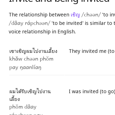
The relationship between
เชิญ
'to in
/chəən/
'to be invited' is similar to
/dâay rápchəən/
voice relationship in English.
เขาเชิญผมไปงานเลี้ยง
They invited me (to 
khǎw chəən phǒm
pay ŋaanlíaŋ
ผมได้รับเชิญไปงาน
I was invited (to go)
เลี้ยง
phǒm dâay