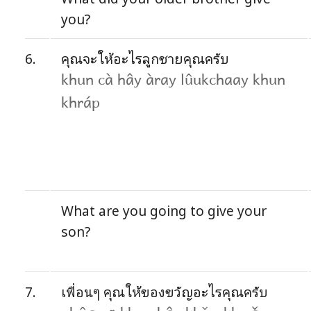
you?
6.
คุณจะให้อะไรลูกชายคุณครับ
khun cà hây àray lûukchaay khun
khráp
What are you going to give your
son?
7.
เพื่อนๆ คุณให้ของขวัญอะไรคุณครับ