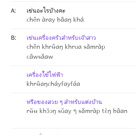
A:
เช่นอะไรบ้างคะ
chên àray bâaŋ khá
B:
เช่นเครื่องครัวสำหรับเจ้าสาว
chên khrʉ̂aŋ khrua sǎmràp
câwsǎaw
เครื่องใช้ไฟฟ้า
khrʉ̂aŋcháyfayfáa
หรือของสวย ๆ สำหรับแต่งบ้าน
rʉ̌ʉ khɔ̌ɔŋ sǔay ๆ sǎmràp tɛ̀ŋ bâan