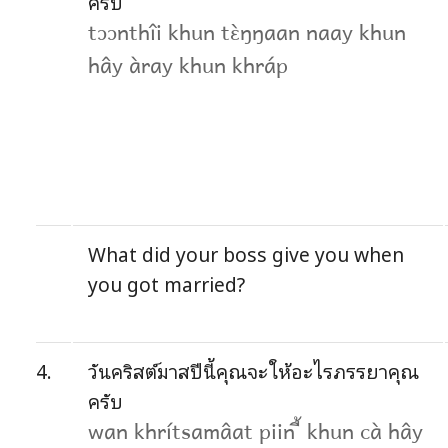
ครับ
tɔɔnthîi khun tɛ̀ŋŋaan naay khun
hây àray khun khráp
What did your boss give you when
you got married?
4.
วันคริสต์มาสปีนี้คุณจะให้อะไรภรรยาคุณ
ครับ
wan khrítsamâat piin ี้ khun cà hây