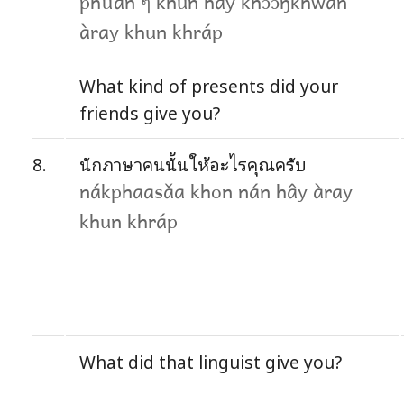
phʉ̂an ๆ khun hây khɔ̌ɔŋkhwǎn
àray khun khráp
What kind of presents did your
friends give you?
8.
นักภาษาคนนั้นให้อะไรคุณครับ
nákphaasǎa khon nán hây àray
khun khráp
What did that linguist give you?