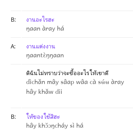
B:
งานอะไรฮะ
ŋaan àray há
A:
งานแต่งงาน
ŋaantɛ̀ŋŋaan
ดิฉันไม่ทราบว่าจะซื้ออะไรให้เขาดี
dìchǎn mây sâap wâa cà sʉ́ʉ àray
hây khǎw dii
B:
ให้ของใช้สิฮะ
hây khɔ̌ɔŋcháy sì há