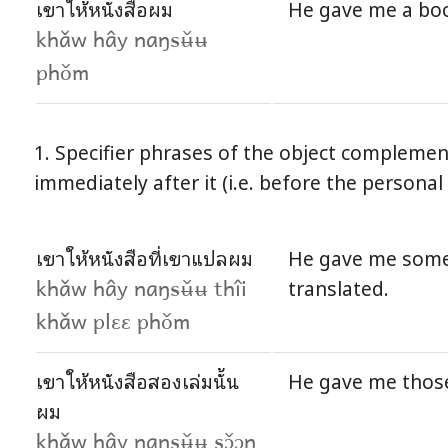
เขาให้หนังสือผม
He gave me a bo
khǎw hây naŋsʉ̌ʉ
phǒm
1. Specifier phrases of the object complemen
immediately after it (i.e. before the persona
เขาให้หนังสือที่เขาแปลผม
He gave me some
translated.
khǎw hây naŋsʉ̌ʉ thîi
khǎw plɛɛ phǒm
เขาให้หนังสือสองเล่มนั้น
He gave me thos
ผม
khǎw hây naŋsʉ̌ʉ sɔ̌ɔŋ