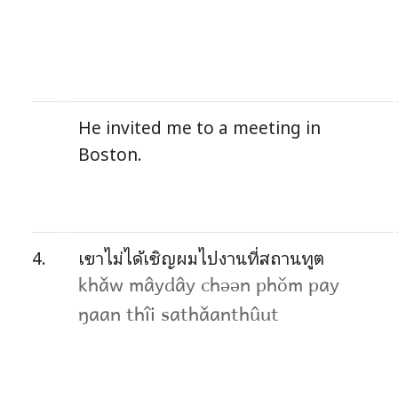
He invited me to a meeting in
Boston.
4.
เขาไม่ได้เชิญผมไปงานที่สถานทูต
khǎw mâydây chəən phǒm pay
ŋaan thîi sathǎanthûut