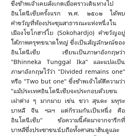
ซึ่งข้าพเจ้าเคยสังเกตเมื่อคราวเดินทางไป
อินโดนีเซียครั้งแรก พ.ศ. ๒๕๐๒ ได้พบ
คำขวัญที่ห้องประชุมสาธารณะแห่งหนึ่งใน
เมืองโซโกฮาร์โย (Sokohardjo) คำขวัญอยู่
ใต้ภาพครุฑขนาดใหญ่ ซึ่งเป็นสัญลักษณ์ของ
อินโดนีเซีย เขียนเป็นภาษาอังกฤษว่า
"Bhinneka Tunggal Ika" และแปลเป็น
ภาษาอังกฤษไว้ว่า "Divided remains one"
หรือ "Two but one" ซึ่งข้าพเจ้าได้ตีความว่า
"แม้ประเทศอินโดนีเซียจะประกอบด้วยชน
เผ่าต่าง ๆ มากมาย เช่น ชวา สุนดะ มทุระ
บาหลี จีน ฯลฯ แต่ก็รวมกันเป็นหนึ่ง คือ
อินโดนีเซีย" ข้อความนี้คัดมาจากจารึกที่
บาหลีซึ่งประชาชนนับถือทั้งศาสนาฮินดูและ