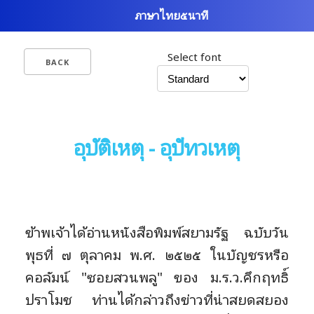
ภาษาไทย๕นาที
Select font
BACK
อุบัติเหตุ - อุปัทวเหตุ
ข้าพเจ้าได้อ่านหนังสือพิมพ์สยามรัฐ ฉบับวัน
พุธที่ ๗ ตุลาคม พ.ศ. ๒๕๒๕ ในบัญชรหรือ
คอลัมน์ "ซอยสวนพลู" ของ ม.ร.ว.คึกฤทธิ์
ปราโมช ท่านได้กล่าวถึงข่าวที่น่าสยดสยอง