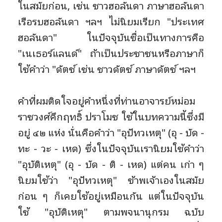
ในสมัยก่อน, เช่น ชาวฮอลันดา ภาษาฮอลันดา
เรือรบฮอลันดา ฯลฯ ไม่นิยมเรียก "ประเทศ
ฮอลันดา" ในปัจจุบันชื่อเป็นทางการคือ
"เนเธอร์แลนด์" ถ้าเป็นประชาชนหรือภาษาก็
ใช้คำว่า "ดัตช์ เช่น ชาวดัตช์ ภาษาดัตช์ ฯลฯ
คำที่ผมติดใจอยู่คำหนึ่งที่ท่านอาจารย์หม่อม
ราชวงศ์คึกฤทธิ์ ปราโมช ใช้ในบทความนี้ซึ่งมี
อยู่ ๔๒ แห่ง นั่นคือคำว่า "อุปัทวเหตุ" (อุ - บัด -
ทะ - วะ - เหด) ซึ่งในปัจจุบันเรานิยมใช้คำว่า
"อุบัติเหตุ" (อุ - บัด - ติ - เหด) แต่คน เก่า ๆ
นิยมใช้ว่า "อุปัทวเหตุ" ข้าพเจ้าเองในสมัย
ก่อน ๆ ก็เคยใช้อยู่เหมือนกัน แต่ในปัจจุบัน
ใช้ "อุบัติเหตุ" ตามพจนานุกรม ฉบับ