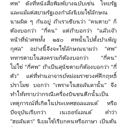
ศพ" ดังที่หนังสือพิมพ์บางฉบับเช่น ไทยรัฐ
และแม้แต่สยามรัฐเองกำลังนิยมใช้ลักษณ
นามผิด ๆ กันอยู่ ถ้าเราเขียนว่า "คนตาย" ก็
ต้องบอกว่า "กี่คน" แต่ถ้าบอกว่า "แล้วเจ้า
หน้าที่นำศพทั้ง ๒๕๐ ศพนั้นไปตั้งบำเพ็ญ
กุศล" อย่างนี้จึงจะใช้ลักษณนามว่า "ศพ"
ทหารตายในสงครามก็ต้องบอกว่า "กี่คน"
ไม่ใช่ "กี่ศพ" ถ้าเป็นสุนัขตายก็ต้องบอกว่า "กี่
ตัว" แต่ที่ท่านอาจารย์หม่อมราชวงศ์คึกฤทธิ์
ปราโมช บอกว่า "เพราะในฮอลันดานั้น" จึง
ทำให้ทราบว่ากรณีเครื่องบินชนตึกนั้นเป็น
เหตุการณ์ที่เกิดในประเทศฮอลแลนด์ หรือ
ปัจจุบันเรียกว่า เนเธอร์แลนด์ คำว่า
"ฮอลันดา" นิยมใช้เรียกคนหรือภาษา เป็นต้น