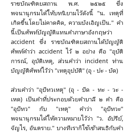
ราชบัณฑิตยสถาน พ.ศ. ๒๕๒๕ ซึ่ง
พจนานุกรมได้ให้บทนิยามไว้ดังนี้ "น. เหตุที่
เกิดขึ้นโดยไม่คาดคิด, ความบังเอิญเป็น." คำ
นี้เป็นศัพท์บัญญัติแทนคำภาษาอังกฤษว่า
accident ซึ่ง ราชบัณฑิตยสถานได้บัญญัติ
ศัพท์คำว่า accident ไว้ ๒ อย่าง คือ "อุบัติ
การณ์, อุบัติเหตุ, ส่วนคำว่า incident ท่าน
บัญญัติศัพท์ไว้ว่า "เหตุอุปบัติ" (อุ - ปะ - บัด)
ส่วนคำว่า "อุปัทวเหตุ" (อุ - ปัด - ทะ - วะ -
เหด) เป็นคำที่ประกอบด้วยคำบาลี ๒ คำ คือ
"อุปัทว" กับ "เหตุ" คำว่า "อุปัทวะ"
พจนานุกรมได้ให้ความหมายไว้ว่า "ว. อัปรีย์,
จัญไร, อันตราย." บางทีเราก็ใช้เข้าสนธิกับคำ