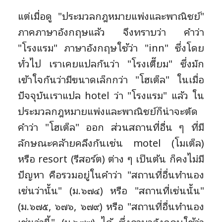
แต่เมื่อดู "ประมวลกฎหมายแพ่งและพาณิชย์"
ภาคภาษาอังกฤษแล้ว จึงทราบว่า คำว่า
"โรงแรม" ภาษาอังกฤษใช้ว่า "inn" ซึ่งโดย
ทั่วไป เราเคยแปลกันว่า "โรงเตี๊ยม" ซึ่งมัก
เข้าใจกันว่ามีขนาดเล็กกว่า "โฮเต็ล" ในเมื่อ
ปัจจุบันเราแปล hotel ว่า "โรงแรม" แล้ว ใน
ประมวลกฎหมายแพ่งและพาณิชย์ก็น่าจะตัด
คำว่า "โฮเต็ล" ออก ส่วนสถานที่อื่น ๆ ที่มี
ลักษณะคล้ายคลึงกันเช่น motel (โมเต็ล)
หรือ resort (รีสอร์ต) ต่าง ๆ เป็นต้น ก็คงไม่มี
ปัญหา คือรวมอยู่ในคำว่า "สถานที่อื่นทำนอง
เช่นว่านั้น" (ม.๖๗๔) หรือ "สถานที่เช่นนั้น"
(ม.๖๗๕, ๖๗๖, ๖๗๙) หรือ "สถานที่อื่นทำนอง