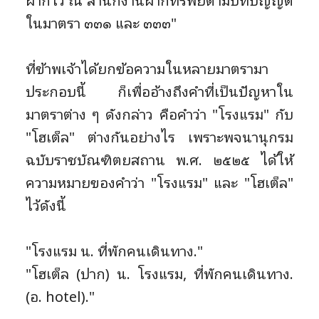
ฝากไว้ ณ สำนักงานฝากทรัพย์ตามบทบัญญัติ
ในมาตรา ๓๓๑ และ ๓๓๓"
ที่ข้าพเจ้าได้ยกข้อความในหลายมาตรามา
ประกอบนี้ ก็เพื่ออ้างถึงคำที่เป็นปัญหาใน
มาตราต่าง ๆ ดังกล่าว คือคำว่า "โรงแรม" กับ
"โฮเต็ล" ต่างกันอย่างไร เพราะพจนานุกรม
ฉบับราชบัณฑิตยสถาน พ.ศ. ๒๕๒๕ ได้ให้
ความหมายของคำว่า "โรงแรม" และ "โฮเต็ล"
ไว้ดังนี้
"โรงแรม น. ที่พักคนเดินทาง."
"โฮเต็ล (ปาก) น. โรงแรม, ที่พักคนเดินทาง.
(อ. hotel)."